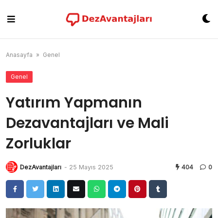
Skip
to
content
Anasayfa
»
Genel
Genel
Yatırım Yapmanın
Dezavantajları ve Mali
Zorluklar
DezAvantajları
-
25 Mayıs 2025
404
0