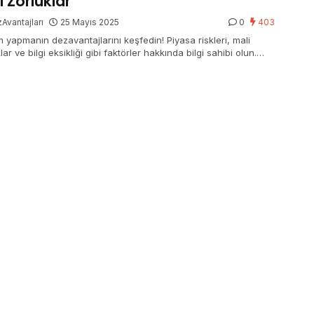
i Zorluklar
Avantajları
25 Mayıs 2025
0
403
m yapmanın dezavantajlarını keşfedin! Piyasa riskleri, mali
lar ve bilgi eksikliği gibi faktörler hakkında bilgi sahibi olun.
lı kararlar için tıklayın.