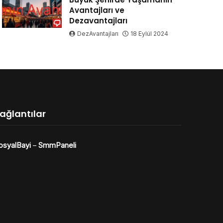
Avantajları ve
Dezavantajları
DezAvantajları
18 Eylül 2024
ağlantılar
osyalBayi
–
SmmPaneli