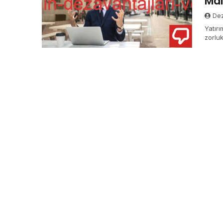
Mal
Dez
Yatırı
zorluk
Sağlık