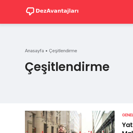
Skip
to
content
Anasayfa
•
Çeşitlendirme
Çeşitlendirme
GENE
Yat