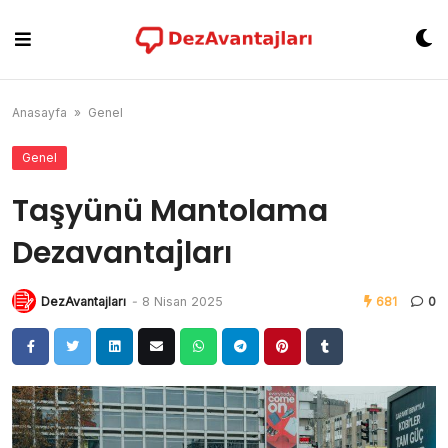
Skip
to
content
Anasayfa
»
Genel
Genel
Taşyünü Mantolama
Dezavantajları
DezAvantajları
-
8 Nisan 2025
681
0