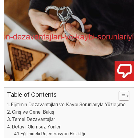
Table of Contents
Eğitimin Dezavantajları ve Kaybı Sorunlarıyla Yüzleşme
Giriş ve Genel Bakış
Temel Dezavantajlar
Detaylı Olumsuz Yönler
Eğitimdeki Rejenerasyon Eksikliği