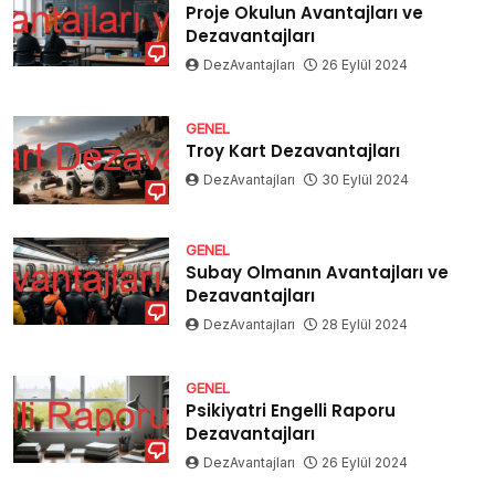
Proje Okulun Avantajları ve
Dezavantajları
DezAvantajları
26 Eylül 2024
GENEL
Troy Kart Dezavantajları
DezAvantajları
30 Eylül 2024
GENEL
Subay Olmanın Avantajları ve
Dezavantajları
DezAvantajları
28 Eylül 2024
GENEL
Psikiyatri Engelli Raporu
Dezavantajları
DezAvantajları
26 Eylül 2024