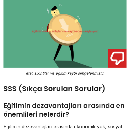
Mali sıkıntılar ve eğitim kaybı simgelenmiştir.
SSS (Sıkça Sorulan Sorular)
Eğitimin dezavantajları arasında en
önemlileri nelerdir?
Eğitimin dezavantajları arasında ekonomik yük, sosyal