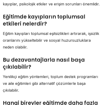
kayıplar, psikolojik etkiler ve erişim sorunları önemlidir.
Eğitimde kayıpların toplumsal
etkileri nelerdir?
Eğitim kayıpları toplumsal eşitsizlikleri artırarak, işsizlik
oranlarını yükseltebilir ve sosyal huzursuzluklara
neden olabilir.
Bu dezavantajlarla nasıl başa
çıkılabilir?
Yenilikçi eğitim yöntemleri, toplum destek programları
ve aile eğitimleri gibi alternatif çözümlerle başa
çıkılabilir.
Hangi bireyler eğitimde daha fazla