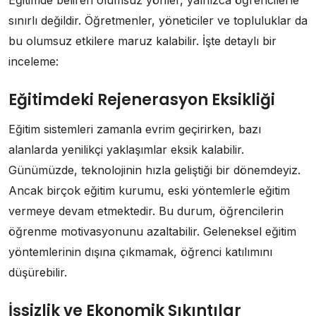
sınırlı değildir. Öğretmenler, yöneticiler ve topluluklar da
bu olumsuz etkilere maruz kalabilir. İşte detaylı bir
inceleme:
Eğitimdeki Rejenerasyon Eksikliği
Eğitim sistemleri zamanla evrim geçirirken, bazı
alanlarda yenilikçi yaklaşımlar eksik kalabilir.
Günümüzde, teknolojinin hızla geliştiği bir dönemdeyiz.
Ancak birçok eğitim kurumu, eski yöntemlerle eğitim
vermeye devam etmektedir. Bu durum, öğrencilerin
öğrenme motivasyonunu azaltabilir. Geleneksel eğitim
yöntemlerinin dışına çıkmamak, öğrenci katılımını
düşürebilir.
İşsizlik ve Ekonomik Sıkıntılar