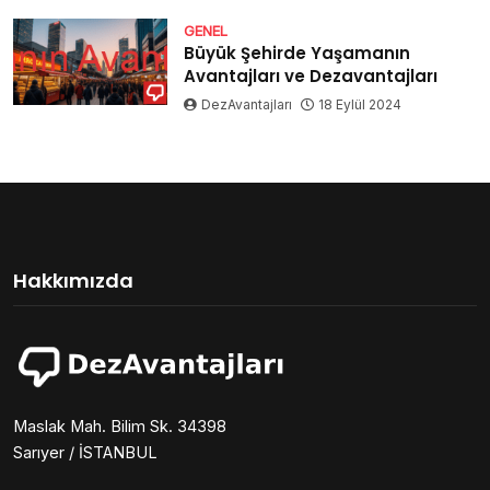
GENEL
Büyük Şehirde Yaşamanın
Avantajları ve Dezavantajları
DezAvantajları
18 Eylül 2024
Hakkımızda
Maslak Mah. Bilim Sk. 34398
Sarıyer / İSTANBUL