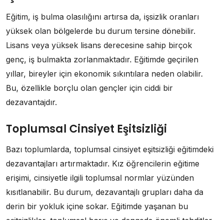
Eğitim, iş bulma olasılığını artırsa da, işsizlik oranları
yüksek olan bölgelerde bu durum tersine dönebilir.
Lisans veya yüksek lisans derecesine sahip birçok
genç, iş bulmakta zorlanmaktadır. Eğitimde geçirilen
yıllar, bireyler için ekonomik sıkıntılara neden olabilir.
Bu, özellikle borçlu olan gençler için ciddi bir
dezavantajdır.
Toplumsal Cinsiyet Eşitsizliği
Bazı toplumlarda, toplumsal cinsiyet eşitsizliği eğitimdeki
dezavantajları artırmaktadır. Kız öğrencilerin eğitime
erişimi, cinsiyetle ilgili toplumsal normlar yüzünden
kısıtlanabilir. Bu durum, dezavantajlı grupları daha da
derin bir yokluk içine sokar. Eğitimde yaşanan bu