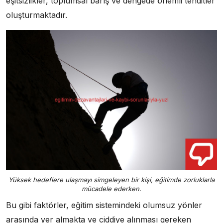
eşitsizlikler, toplumsal barış ve dengede önemli tehditler
oluşturmaktadır.
Yüksek hedeflere ulaşmayı simgeleyen bir kişi, eğitimde zorluklarla
mücadele ederken.
Bu gibi faktörler, eğitim sistemindeki olumsuz yönler
arasında yer almakta ve ciddiye alınması gereken