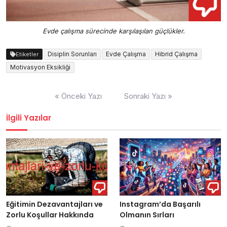
Evde çalışma sürecinde karşılaşılan güçlükler.
Disiplin Sorunları
Evde Çalışma
Hibrid Çalışma
Etiketler
Motivasyon Eksikliği
Yazı
« Önceki Yazı
Sonraki Yazı »
gezinmesi
İlgili Yazılar
Eğitimin Dezavantajları ve
Instagram’da Başarılı
Zorlu Koşullar Hakkında
Olmanın Sırları