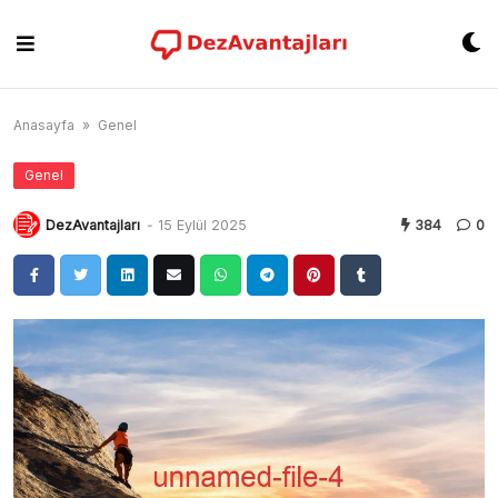
Skip
to
content
Anasayfa
»
Genel
Genel
DezAvantajları
-
15 Eylül 2025
384
0