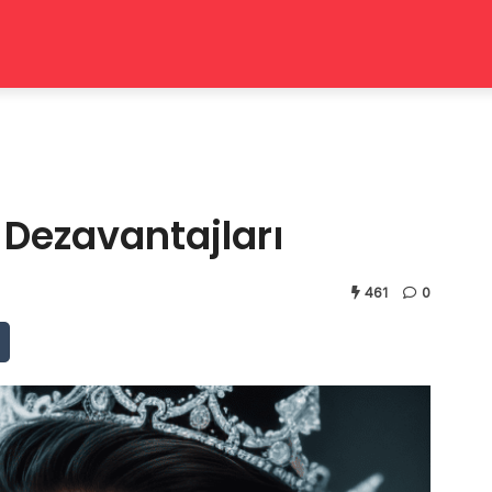
Dezavantajları
461
0