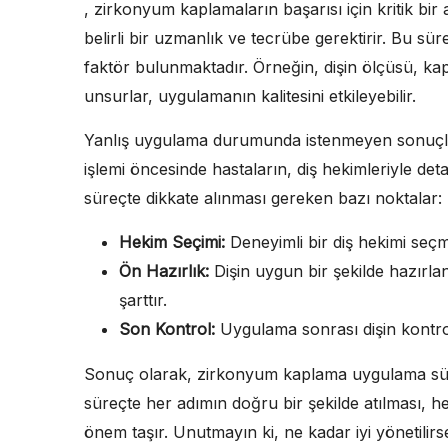
, zirkonyum kaplamaların başarısı için kritik b
belirli bir uzmanlık ve tecrübe gerektirir. Bu sü
faktör bulunmaktadır. Örneğin, dişin ölçüsü, ka
unsurlar, uygulamanın kalitesini etkileyebilir.
Yanlış uygulama durumunda istenmeyen sonuçlar
işlemi öncesinde hastaların, diş hekimleriyle deta
süreçte dikkate alınması gereken bazı noktalar:
Hekim Seçimi:
Deneyimli bir diş hekimi seçm
Ön Hazırlık:
Dişin uygun bir şekilde hazırlan
şarttır.
Son Kontrol:
Uygulama sonrası dişin kontrol
Sonuç olarak, zirkonyum kaplama uygulama sürec
süreçte her adımın doğru bir şekilde atılması, 
önem taşır. Unutmayın ki, ne kadar iyi yönetili