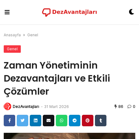
Skip
to
content
Anasayfa
»
Genel
Genel
Zaman Yönetiminin
Dezavantajları ve Etkili
Çözümler
DezAvantajları
-
31 Mart 2026
86
0