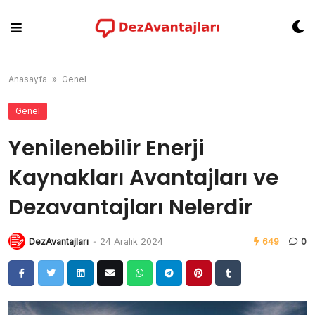
Skip
to
content
Anasayfa
»
Genel
Genel
Yenilenebilir Enerji
Kaynakları Avantajları ve
Dezavantajları Nelerdir
DezAvantajları
-
24 Aralık 2024
649
0