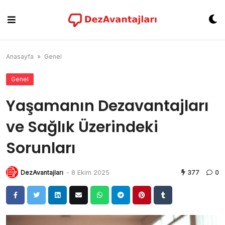
Skip
to
content
Anasayfa
»
Genel
Genel
Yaşamanın Dezavantajları
ve Sağlık Üzerindeki
Sorunları
DezAvantajları
-
8 Ekim 2025
377
0