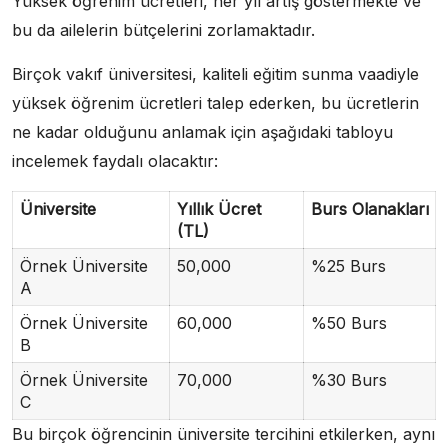
Yüksek öğrenim ücretleri, her yıl artış göstermekte ve
bu da ailelerin bütçelerini zorlamaktadır.
Birçok vakıf üniversitesi, kaliteli eğitim sunma vaadiyle
yüksek öğrenim ücretleri talep ederken, bu ücretlerin
ne kadar olduğunu anlamak için aşağıdaki tabloyu
incelemek faydalı olacaktır:
Üniversite
Yıllık Ücret
Burs Olanakları
(TL)
Örnek Üniversite
50,000
%25 Burs
A
Örnek Üniversite
60,000
%50 Burs
B
Örnek Üniversite
70,000
%30 Burs
C
Bu birçok öğrencinin üniversite tercihini etkilerken, aynı