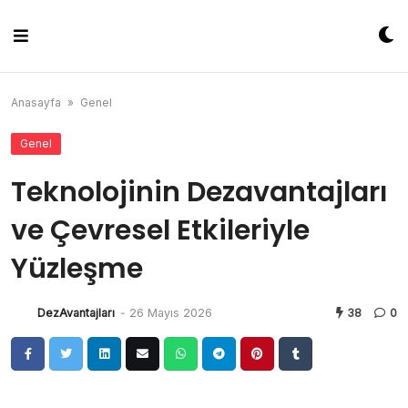
Skip
to
content
Anasayfa
»
Genel
Genel
Teknolojinin Dezavantajları
ve Çevresel Etkileriyle
Yüzleşme
DezAvantajları
-
26 Mayıs 2026
38
0