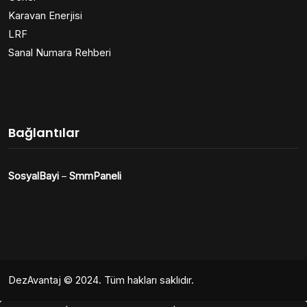
Karavan Enerjisi
LRF
Sanal Numara Rehberi
Bağlantılar
SosyalBayi
–
SmmPaneli
DezAvantaj
© 2024. Tüm hakları saklıdır.