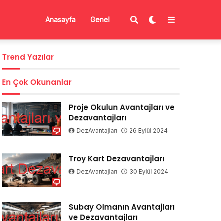
Anasayfa
Genel
Trend Yazılar
En Çok Okunanlar
Proje Okulun Avantajları ve
Dezavantajları
DezAvantajları
26 Eylül 2024
Troy Kart Dezavantajları
DezAvantajları
30 Eylül 2024
Subay Olmanın Avantajları
ve Dezavantajları