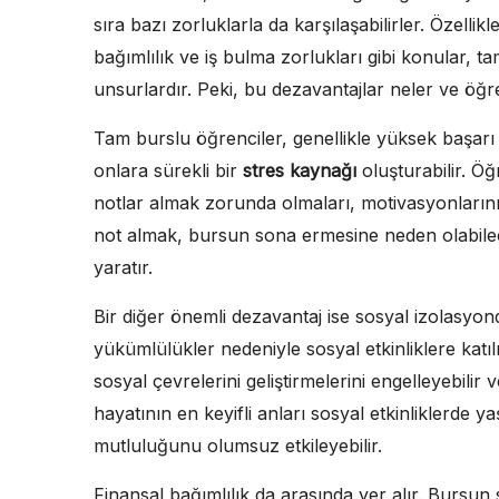
sıra bazı zorluklarla da karşılaşabilirler. Özelli
bağımlılık ve iş bulma zorlukları gibi konular, t
unsurlardır. Peki, bu dezavantajlar neler ve öğre
Tam burslu öğrenciler, genellikle yüksek başarı b
onlara sürekli bir
stres kaynağı
oluşturabilir. Ö
notlar almak zorunda olmaları, motivasyonlarını
not almak, bursun sona ermesine neden olabilec
yaratır.
Bir diğer önemli dezavantaj ise sosyal izolasyon
yükümlülükler nedeniyle sosyal etkinliklere katı
sosyal çevrelerini geliştirmelerini engelleyebilir v
hayatının en keyifli anları sosyal etkinliklerde y
mutluluğunu olumsuz etkileyebilir.
Finansal bağımlılık da arasında yer alır. Bursu