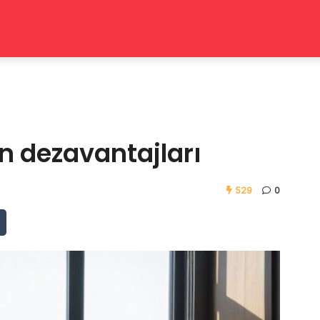
 dezavantajları
529
0