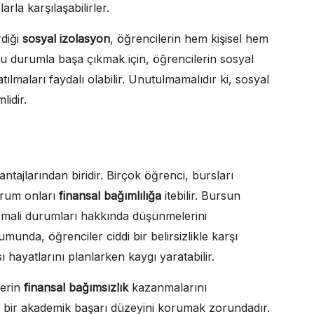
rla karşılaşabilirler.
rdiği
sosyal izolasyon
, öğrencilerin hem kişisel hem
Bu durumla başa çıkmak için, öğrencilerin sosyal
tılmaları faydalı olabilir. Unutulmamalıdır ki, sosyal
idir.
tajlarından biridir. Birçok öğrenci, bursları
urum onları
finansal bağımlılığa
itebilir. Bursun
i mali durumları hakkında düşünmelerini
unda, öğrenciler ciddi bir belirsizlikle karşı
 hayatlarını planlarken kaygı yaratabilir.
lerin
finansal bağımsızlık
kazanmalarını
irli bir akademik başarı düzeyini korumak zorundadır.