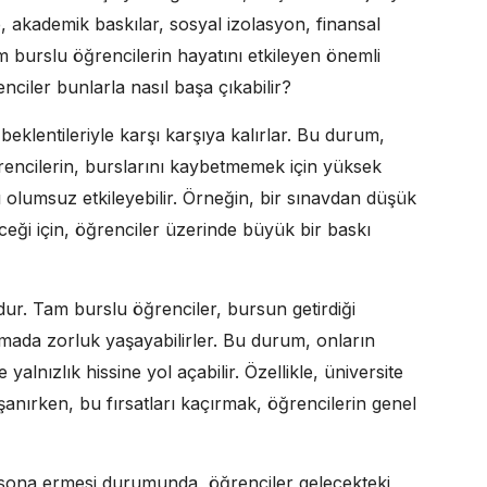
kle, akademik baskılar, sosyal izolasyon, finansal
am burslu öğrencilerin hayatını etkileyen önemli
nciler bunlarla nasıl başa çıkabilir?
eklentileriyle karşı karşıya kalırlar. Bu durum,
ğrencilerin, burslarını kaybetmemek için yüksek
 olumsuz etkileyebilir. Örneğin, bir sınavdan düşük
eği için, öğrenciler üzerinde büyük bir baskı
dur. Tam burslu öğrenciler, bursun getirdiği
lmada zorluk yaşayabilirler. Bu durum, onların
e yalnızlık hissine yol açabilir. Özellikle, üniversite
aşanırken, bu fırsatları kaçırmak, öğrencilerin genel
n sona ermesi durumunda, öğrenciler gelecekteki