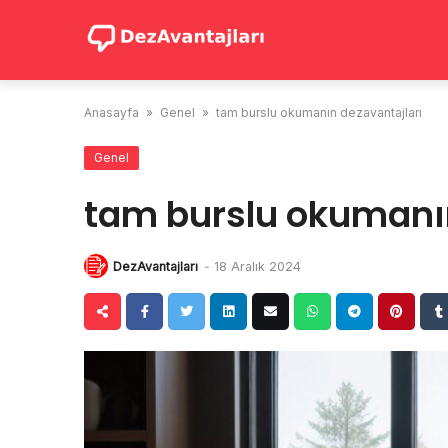
Skip
to
content
Anasayfa
»
Genel
»
tam burslu okumanın dezavantajları
Genel
tam burslu okumanın
DezAvantajları
-
18 Aralık 2024