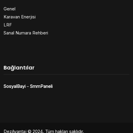
Genel
Karavan Enerjisi
LRF
Sanal Numara Rehberi
Bağlantılar
SosyalBayi
–
SmmPaneli
DezAvantaj
© 2024. Tüm hakları saklıdır.