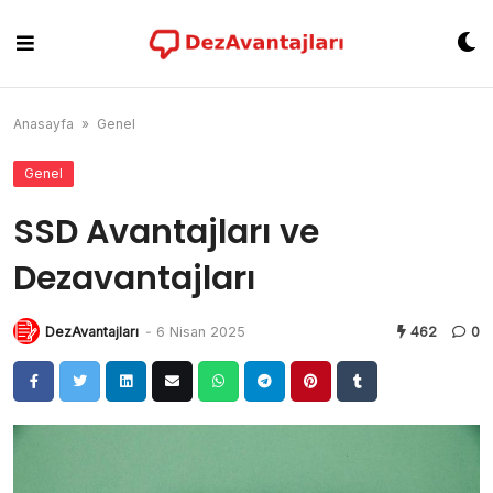
Skip
to
content
Anasayfa
»
Genel
Genel
SSD Avantajları ve
Dezavantajları
DezAvantajları
-
6 Nisan 2025
462
0