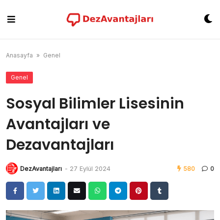
Skip
to
content
Anasayfa
»
Genel
Genel
Sosyal Bilimler Lisesinin
Avantajları ve
Dezavantajları
DezAvantajları
-
27 Eylül 2024
580
0