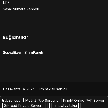
LRF
Sanal Numara Rehberi
Bağlantılar
SosyalBayi
–
SmmPaneli
DezAvantaj
© 2024. Tüm hakları saklıdır.
trabzonspor
|
Metin2 Pvp Serverler
|
Knight Online PVP Server
|
Silkroad Private Server​
|
|
|
|
|
|
malatya taksi
|
|