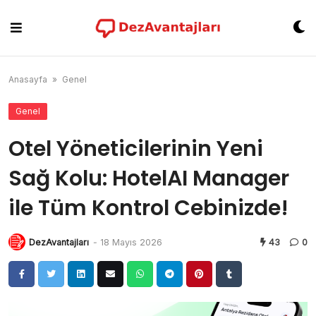
Skip
to
content
Anasayfa
»
Genel
Genel
Otel Yöneticilerinin Yeni
Sağ Kolu: HotelAI Manager
ile Tüm Kontrol Cebinizde!
DezAvantajları
-
18 Mayıs 2026
43
0