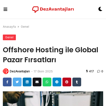
Skip
to
content
Anasayfa
»
Genel
Genel
Offshore Hosting ile Global
Pazar Fırsatları
DezAvantajları
-
17 Ekim 2025
417
0