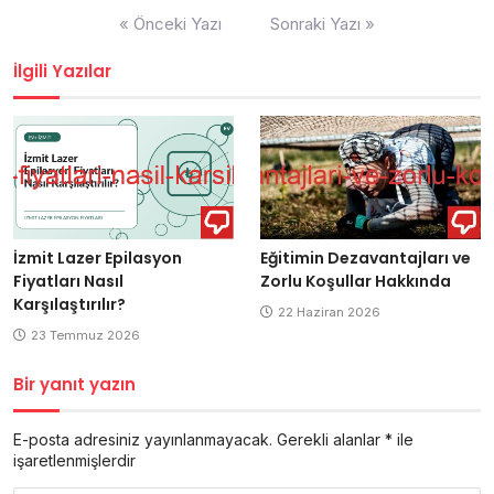
Yazı
« Önceki Yazı
Sonraki Yazı »
gezinmesi
İlgili Yazılar
İzmit Lazer Epilasyon
Eğitimin Dezavantajları ve
Fiyatları Nasıl
Zorlu Koşullar Hakkında
Karşılaştırılır?
22 Haziran 2026
23 Temmuz 2026
Bir yanıt yazın
E-posta adresiniz yayınlanmayacak.
Gerekli alanlar
*
ile
işaretlenmişlerdir