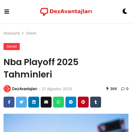
Skip
to
content
Anasayfa
»
Genel
Genel
Nba Playoff 2025
Tahminleri
DezAvantajları
-
21 Ağustos 2025
366
0