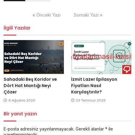
Yazı
« Önceki Yazı
Sonraki Yazı »
gezinmesi
İlgili Yazılar
Sahadaki Beş Koridor ve
İzmit Lazer Epilasyon
Dört Hat Mantığı Neyi
Fiyatları Nasıl
Çözer
Karşılaştırılır?
6 Ağustos 2026
23 Temmuz 2026
Bir yanıt yazın
E-posta adresiniz yayınlanmayacak.
Gerekli alanlar
*
ile
işaretlenmişlerdir