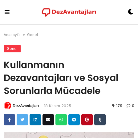
Skip
to
content
Anasayfa
»
Genel
Genel
Kullanmanın
Dezavantajları ve Sosyal
Sorunlarla Mücadele
DezAvantajları
-
18 Kasım 2025
179
0