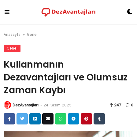
Skip
to
content
Anasayfa
»
Genel
Genel
Kullanmanın
Dezavantajları ve Olumsuz
Zaman Kaybı
DezAvantajları
-
24 Kasım 2025
247
0