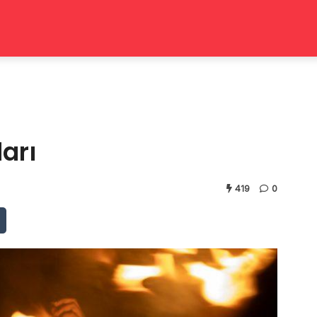
arı
419
0