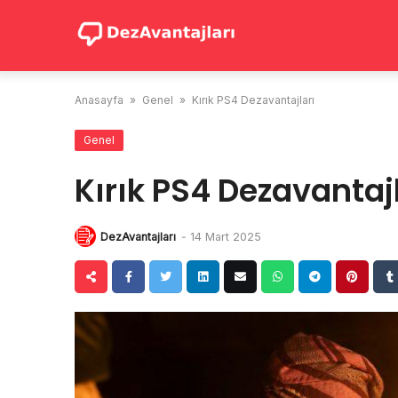
Skip
to
content
Anasayfa
»
Genel
»
Kırık PS4 Dezavantajları
Genel
Kırık PS4 Dezavantajl
DezAvantajları
-
14 Mart 2025