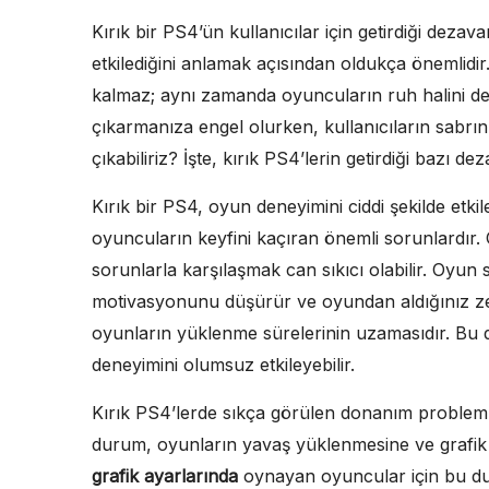
Kırık bir PS4’ün kullanıcılar için getirdiği dezav
etkilediğini anlamak açısından oldukça önemlidir.
kalmaz; aynı zamanda oyuncuların ruh halini de et
çıkarmanıza engel olurken, kullanıcıların sabrını
çıkabiliriz? İşte, kırık PS4’lerin getirdiği bazı dez
Kırık bir PS4, oyun deneyimini ciddi şekilde etki
oyuncuların keyfini kaçıran önemli sorunlardır. 
sorunlarla karşılaşmak can sıkıcı olabilir. Oyu
motivasyonunu düşürür ve oyundan aldığınız zevki
oyunların yüklenme sürelerinin uzamasıdır. Bu 
deneyimini olumsuz etkileyebilir.
Kırık PS4’lerde sıkça görülen donanım probleml
durum, oyunların yavaş yüklenmesine ve grafik ka
grafik ayarlarında
oynayan oyuncular için bu dur