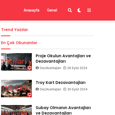
Anasayfa
Genel
Trend Yazılar
En Çok Okunanlar
Proje Okulun Avantajları ve
Dezavantajları
DezAvantajları
26 Eylül 2024
Troy Kart Dezavantajları
DezAvantajları
30 Eylül 2024
Subay Olmanın Avantajları
ve Dezavantajları