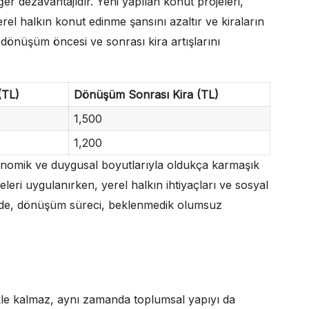
r dezavantajıdır. Yeni yapılan konut projeleri,
erel halkın konut edinme şansını azaltır ve kiraların
 dönüşüm öncesi ve sonrası kira artışlarını
(TL)
Dönüşüm Sonrası Kira (TL)
1,500
1,200
nomik ve duygusal boyutlarıyla oldukça karmaşık
leri uygulanırken, yerel halkın ihtiyaçları ve sosyal
rde, dönüşüm süreci, beklenmedik olumsuz
kle kalmaz, aynı zamanda toplumsal yapıyı da