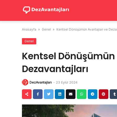
Skip
to
content
Anasayfa
»
Genel
»
Kentsel Dönüşümün Avantajları ve Dezav
Genel
Kentsel Dönüşümün A
Dezavantajları
DezAvantajları
-
23 Eylül 2024