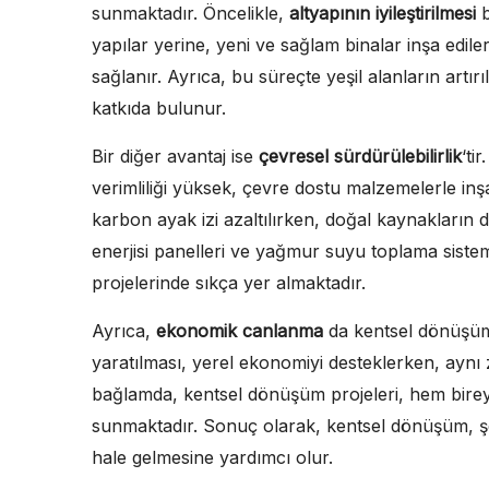
sunmaktadır. Öncelikle,
altyapının iyileştirilmesi
b
yapılar yerine, yeni ve sağlam binalar inşa edil
sağlanır. Ayrıca, bu süreçte yeşil alanların artır
katkıda bulunur.
Bir diğer avantaj ise
çevresel sürdürülebilirlik
‘ti
verimliliği yüksek, çevre dostu malzemelerle inşa
karbon ayak izi azaltılırken, doğal kaynakların 
enerjisi panelleri ve yağmur suyu toplama sistem
projelerinde sıkça yer almaktadır.
Ayrıca,
ekonomik canlanma
da kentsel dönüşümün
yaratılması, yerel ekonomiyi desteklerken, aynı 
bağlamda, kentsel dönüşüm projeleri, hem bireyl
sunmaktadır. Sonuç olarak, kentsel dönüşüm, şeh
hale gelmesine yardımcı olur.