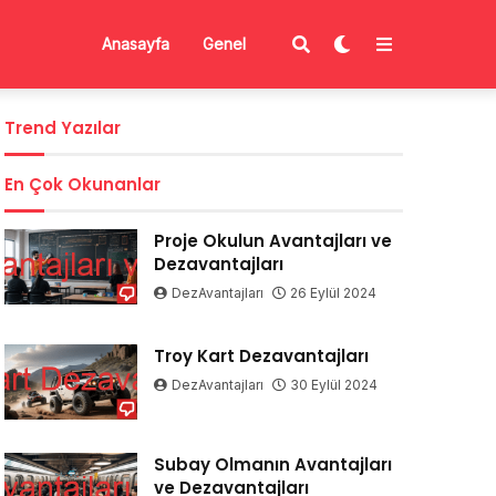
Anasayfa
Genel
Trend Yazılar
En Çok Okunanlar
Proje Okulun Avantajları ve
Dezavantajları
DezAvantajları
26 Eylül 2024
Troy Kart Dezavantajları
DezAvantajları
30 Eylül 2024
Subay Olmanın Avantajları
ve Dezavantajları