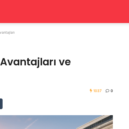
antajları
vantajları ve
1037
0