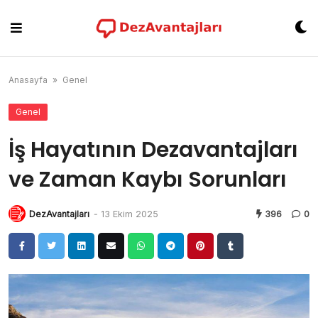
Skip
to
content
Anasayfa
»
Genel
Genel
İş Hayatının Dezavantajları
ve Zaman Kaybı Sorunları
DezAvantajları
-
13 Ekim 2025
396
0