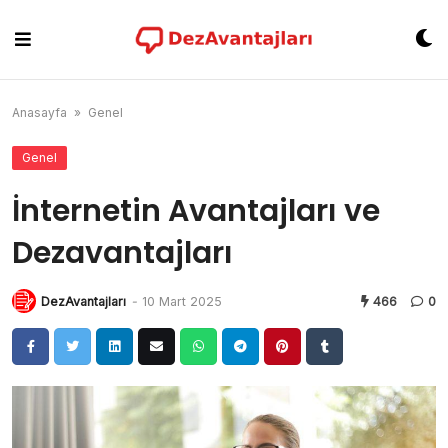
Skip
to
content
Anasayfa
»
Genel
Genel
İnternetin Avantajları ve
Dezavantajları
DezAvantajları
-
10 Mart 2025
466
0