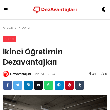
Skip
to
content
Anasayfa
»
Genel
Genel
İkinci Öğretimin
Dezavantajları
DezAvantajları
-
22 Eylül 2024
419
0