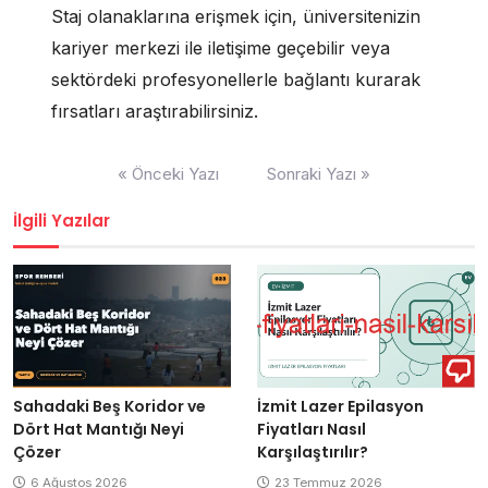
Staj olanaklarına erişmek için, üniversitenizin
kariyer merkezi ile iletişime geçebilir veya
sektördeki profesyonellerle bağlantı kurarak
fırsatları araştırabilirsiniz.
Yazı
« Önceki Yazı
Sonraki Yazı »
gezinmesi
İlgili Yazılar
Sahadaki Beş Koridor ve
İzmit Lazer Epilasyon
Dört Hat Mantığı Neyi
Fiyatları Nasıl
Çözer
Karşılaştırılır?
6 Ağustos 2026
23 Temmuz 2026