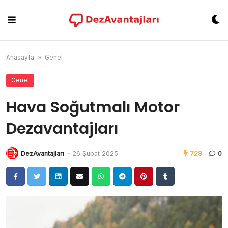
Skip
to
content
Anasayfa
»
Genel
Genel
Hava Soğutmalı Motor
Dezavantajları
DezAvantajları
-
26 Şubat 2025
728
0