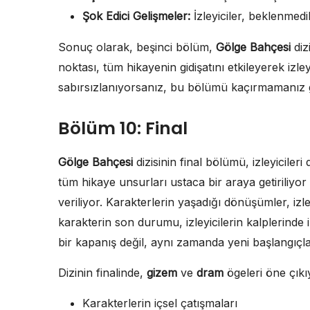
Şok Edici Gelişmeler:
İzleyiciler, beklenmedik
Sonuç olarak, beşinci bölüm,
Gölge Bahçesi
diz
noktası, tüm hikayenin gidişatını etkileyerek izl
sabırsızlanıyorsanız, bu bölümü kaçırmamanız ge
Bölüm 10: Final
Gölge Bahçesi
dizisinin final bölümü, izleyicile
tüm hikaye unsurları ustaca bir araya getiriliyor 
veriliyor. Karakterlerin yaşadığı dönüşümler, iz
karakterin son durumu, izleyicilerin kalplerinde
bir kapanış değil, aynı zamanda yeni başlangıçlar
Dizinin finalinde,
gizem
ve
dram
ögeleri öne çıkı
Karakterlerin içsel çatışmaları