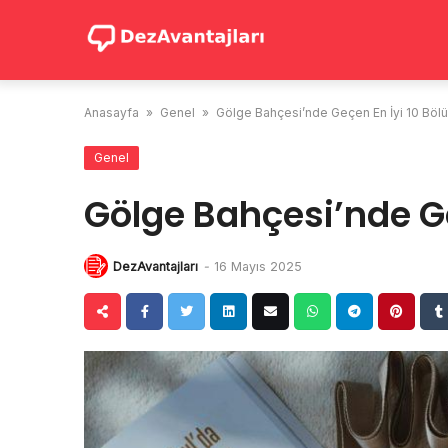
Skip
to
content
Anasayfa
»
Genel
»
Gölge Bahçesi’nde Geçen En İyi 10 Böl
Genel
Gölge Bahçesi’nde G
DezAvantajları
-
16 Mayıs 2025