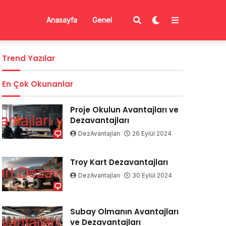
Anasayfa
Genel
Trend Yazılar
En Çok Okunanlar
Proje Okulun Avantajları ve
Dezavantajları
DezAvantajları
26 Eylül 2024
Troy Kart Dezavantajları
DezAvantajları
30 Eylül 2024
Subay Olmanın Avantajları
ve Dezavantajları