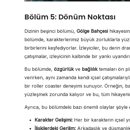
Bölüm 5: Dönüm Noktası
Dizinin beşinci bölümü,
Gölge Bahçesi
hikayesini
bölümde, karakterlerimiz büyük zorluklarla yüz
birbirlerini keşfediyorlar. İzleyiciler, bu derin d
çatışmalar, izleyicinin kalbinde bir yankı uyandırı
Bu bölümde,
özgürlük
ve
bağlılık
temaları ön pl
verirken, aynı zamanda kendi içsel çatışmalarıyla
bir roller coaster deneyimi sunuyor. Örneğin, baş
yüzleşmek zorunda kalıyor ve bu, tüm hikayenin a
Ayrıca, bu bölümdeki bazı önemli olaylar şöyle ö
Karakter Gelişimi:
Her bir karakterin içsel y
İlişkilerdeki Gerilim:
Arkadaşlık ve düşmanlık a