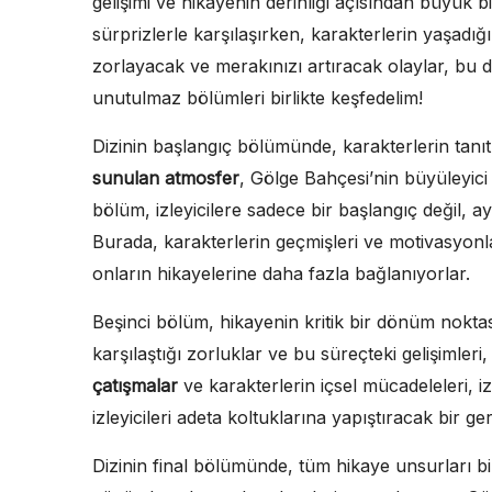
gelişimi ve hikayenin derinliği açısından büyük b
sürprizlerle karşılaşırken, karakterlerin yaşadığ
zorlayacak ve merakınızı artıracak olaylar, bu diz
unutulmaz bölümleri birlikte keşfedelim!
Dizinin başlangıç bölümünde, karakterlerin tanıtı
sunulan atmosfer
, Gölge Bahçesi’nin büyüleyici d
bölüm, izleyicilere sadece bir başlangıç değil, 
Burada, karakterlerin geçmişleri ve motivasyonlar
onların hikayelerine daha fazla bağlanıyorlar.
Beşinci bölüm, hikayenin kritik bir dönüm noktas
karşılaştığı zorluklar ve bu süreçteki gelişimleri
çatışmalar
ve karakterlerin içsel mücadeleleri, i
izleyicileri adeta koltuklarına yapıştıracak bir ge
Dizinin final bölümünde, tüm hikaye unsurları bir