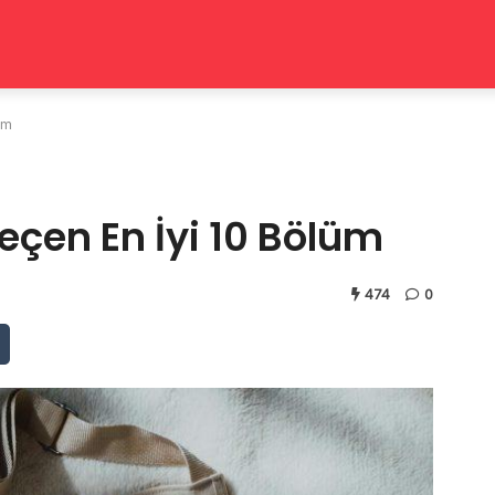
üm
eçen En İyi 10 Bölüm
474
0