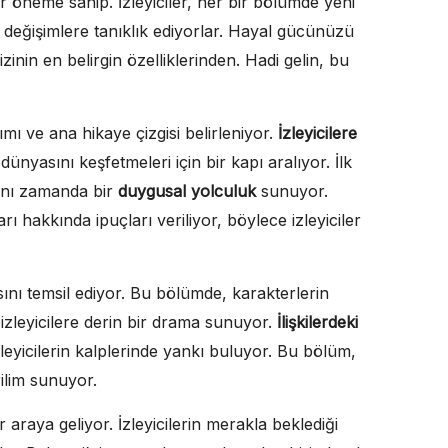
ir öneme sahip. İzleyiciler, her bir bölümde yeni
ı değişimlere tanıklık ediyorlar. Hayal gücünüzü
inin en belirgin özelliklerinden. Hadi gelin, bu
mı ve ana hikaye çizgisi belirleniyor.
İzleyicilere
ünyasını keşfetmeleri için bir kapı aralıyor. İlk
aynı zamanda bir
duygusal yolculuk
sunuyor.
ı hakkında ipuçları veriliyor, böylece izleyiciler
ını temsil ediyor. Bu bölümde, karakterlerin
, izleyicilere derin bir drama sunuyor.
İlişkilerdeki
zleyicilerin kalplerinde yankı buluyor. Bu bölüm,
rilim sunuyor.
 araya geliyor. İzleyicilerin merakla beklediği