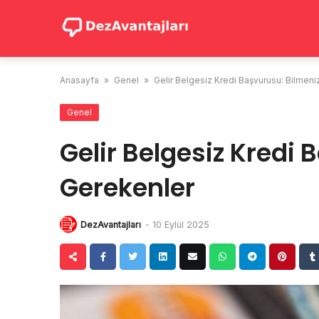
Skip
to
content
Anasayfa
»
Genel
»
Gelir Belgesiz Kredi Başvurusu: Bilmen
Genel
Gelir Belgesiz Kredi
Gerekenler
DezAvantajları
-
10 Eylül 2025