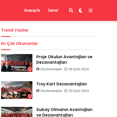
Anasayfa
Genel
Trend Yazılar
En Çok Okunanlar
Proje Okulun Avantajları ve
Dezavantajları
DezAvantajları
26 Eylül 2024
Troy Kart Dezavantajları
DezAvantajları
30 Eylül 2024
Subay Olmanın Avantajları
ve Dezavantajları