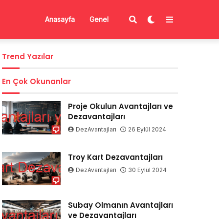
Anasayfa
Genel
Trend Yazılar
En Çok Okunanlar
Proje Okulun Avantajları ve
Dezavantajları
DezAvantajları
26 Eylül 2024
Troy Kart Dezavantajları
DezAvantajları
30 Eylül 2024
Subay Olmanın Avantajları
ve Dezavantajları