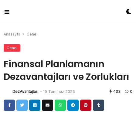
Skip
to
content
Anasayfa
»
Genel
Genel
Finansal Planlamanın
Dezavantajları ve Zorlukları
DezAvantajları
-
15 Temmuz 2025
403
0