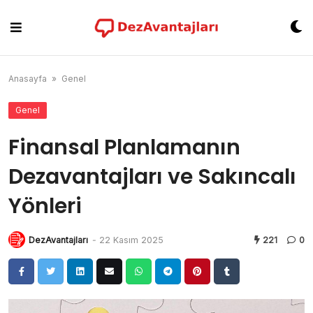
Skip
to
content
Anasayfa
»
Genel
Genel
Finansal Planlamanın
Dezavantajları ve Sakıncalı
Yönleri
DezAvantajları
-
22 Kasım 2025
221
0