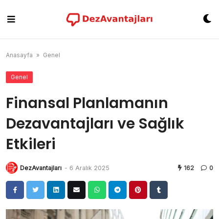
Skip
to
content
Anasayfa
»
Genel
Genel
Finansal Planlamanın
Dezavantajları ve Sağlık
Etkileri
DezAvantajları
-
6 Aralık 2025
162
0