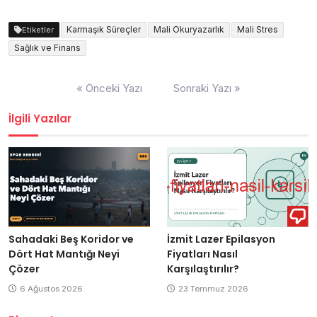
Karmaşık Süreçler
Mali Okuryazarlık
Mali Stres
Etiketler
Sağlık ve Finans
Yazı
« Önceki Yazı
Sonraki Yazı »
gezinmesi
İlgili Yazılar
Sahadaki Beş Koridor ve
İzmit Lazer Epilasyon
Dört Hat Mantığı Neyi
Fiyatları Nasıl
Çözer
Karşılaştırılır?
6 Ağustos 2026
23 Temmuz 2026