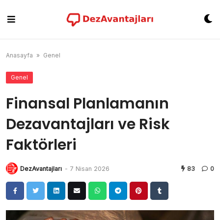
Skip
to
content
Anasayfa
»
Genel
Genel
Finansal Planlamanın
Dezavantajları ve Risk
Faktörleri
DezAvantajları
-
7 Nisan 2026
83
0