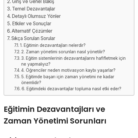
Giriş ve Genel Bakış
Temel Dezavantajlar
Detaylı Olumsuz Yönler
Etkiler ve Sonuçlar
Alternatif Çözümler
Sıkça Sorulan Sorular
1. Eğitimin dezavantajları nelerdir?
2. Zaman yönetimi sorunları nasıl yönetilir?
3. Eğitim sistemlerinin dezavantajlarını hafifletmek için
ne yapmalıyız?
4. Öğrenciler neden motivasyon kaybı yaşarlar?
5. Eğitimde başarı için zaman yönetimi ne kadar
önemlidir?
6. Eğitimdeki dezavantajlar topluma nasıl etki eder?
Eğitimin Dezavantajları ve
Zaman Yönetimi Sorunları