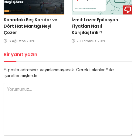
Sahadaki Beş Koridor ve
İzmit Lazer Epilasyon
Dört Hat Mantığı Neyi
Fiyatları Nasıl
Çözer
Karşılaştırılır?
6 Ağustos 2026
23 Temmuz 2026
Bir yanıt yazın
E-posta adresiniz yayınlanmayacak.
Gerekli alanlar
*
ile
işaretlenmişlerdir