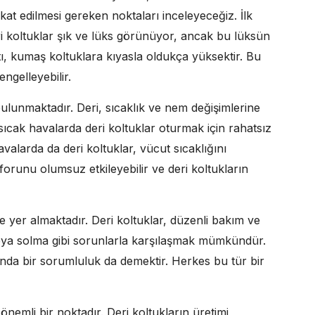
at edilmesi gereken noktaları inceleyeceğiz. İlk
ri koltuklar şık ve lüks görünüyor, ancak bu lüksün
tı, kumaş koltuklara kıyasla oldukça yüksektir. Bu
engelleyebilir.
 bulunmaktadır. Deri, sıcaklık ve nem değişimlerine
sıcak havalarda deri koltuklar oturmak için rahatsız
avalarda da deri koltuklar, vücut sıcaklığını
orunu olumsuz etkileyebilir ve deri koltukların
 yer almaktadır. Deri koltuklar, düzenli bakım ve
 veya solma gibi sorunlarla karşılaşmak mümkündür.
nda bir sorumluluk da demektir. Herkes bu tür bir
nemli bir noktadır. Deri koltukların üretimi