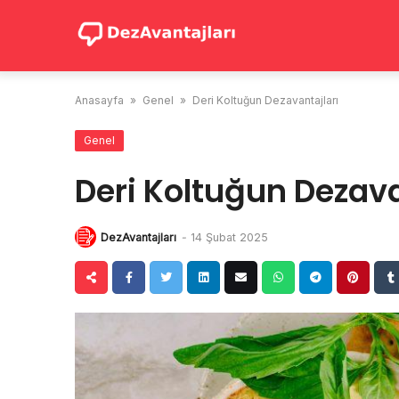
Skip
to
content
Anasayfa
»
Genel
»
Deri Koltuğun Dezavantajları
Genel
Deri Koltuğun Dezava
DezAvantajları
-
14 Şubat 2025