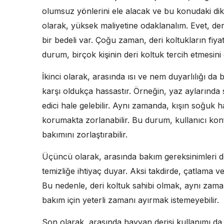
olumsuz yönlerini ele alacak ve bu konudaki dikk
olarak, yüksek maliyetine odaklanalım. Evet, de
bir bedeli var. Çoğu zaman, deri koltukların fiya
durum, birçok kişinin deri koltuk tercih etmesini 
İkinci olarak, arasında ısı ve nem duyarlılığı da
karşı oldukça hassastır. Örneğin, yaz aylarında 
edici hale gelebilir. Aynı zamanda, kışın soğuk h
korumakta zorlanabilir. Bu durum, kullanıcı konf
bakımını zorlaştırabilir.
Üçüncü olarak, arasında bakım gereksinimleri de
temizliğe ihtiyaç duyar. Aksi takdirde, çatlama
Bu nedenle, deri koltuk sahibi olmak, aynı zama
bakım için yeterli zamanı ayırmak istemeyebilir.
Son olarak, arasında hayvan derisi kullanımı da ö