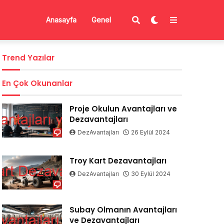
Anasayfa
Genel
Trend Yazılar
En Çok Okunanlar
Proje Okulun Avantajları ve
Dezavantajları
DezAvantajları
26 Eylül 2024
Troy Kart Dezavantajları
DezAvantajları
30 Eylül 2024
Subay Olmanın Avantajları
ve Dezavantajları