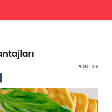
ntajları
450
0