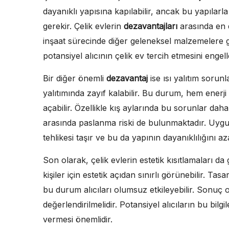
dayanıklı yapısına kapılabilir, ancak bu yapılarl
gerekir. Çelik evlerin
dezavantajları
arasında en d
inşaat sürecinde diğer geleneksel malzemelere g
potansiyel alıcının çelik ev tercih etmesini engelle
Bir diğer önemli
dezavantaj
ise ısı yalıtım sorunl
yalıtımında zayıf kalabilir. Bu durum, hem enerji
açabilir. Özellikle kış aylarında bu sorunlar daha 
arasında paslanma riski de bulunmaktadır. Uygu
tehlikesi taşır ve bu da yapının dayanıklılığını azal
Son olarak, çelik evlerin estetik kısıtlamaları d
kişiler için estetik açıdan sınırlı görünebilir. Ta
bu durum alıcıları olumsuz etkileyebilir. Sonuç o
değerlendirilmelidir. Potansiyel alıcıların bu bil
vermesi önemlidir.