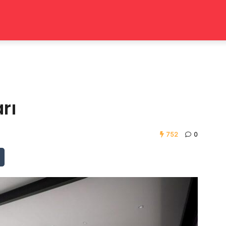
rı
752
0