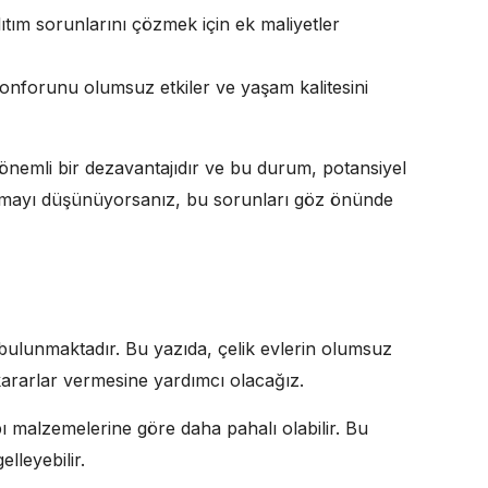
lıtım sorunlarını çözmek için ek maliyetler
konforunu olumsuz etkiler ve yaşam kalitesini
n önemli bir dezavantajıdır ve bu durum, potansiyel
ev almayı düşünüyorsanız, bu sorunları göz önünde
a bulunmaktadır. Bu yazıda, çelik evlerin olumsuz
li kararlar vermesine yardımcı olacağız.
apı malzemelerine göre daha pahalı olabilir. Bu
lleyebilir.