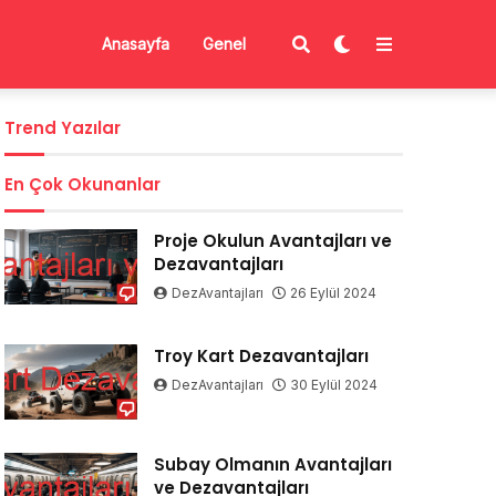
Anasayfa
Genel
Trend Yazılar
En Çok Okunanlar
Proje Okulun Avantajları ve
Dezavantajları
DezAvantajları
26 Eylül 2024
Troy Kart Dezavantajları
DezAvantajları
30 Eylül 2024
Subay Olmanın Avantajları
ve Dezavantajları