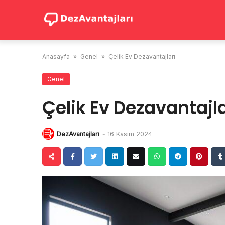
Skip
to
content
Anasayfa
»
Genel
»
Çelik Ev Dezavantajları
Genel
Çelik Ev Dezavantajla
DezAvantajları
-
16 Kasım 2024