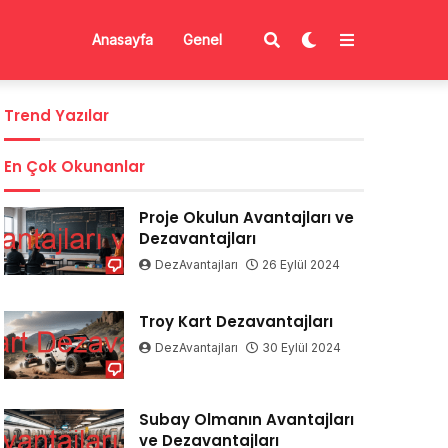
Anasayfa
Genel
Trend Yazılar
En Çok Okunanlar
Proje Okulun Avantajları ve
Dezavantajları
DezAvantajları
26 Eylül 2024
Troy Kart Dezavantajları
DezAvantajları
30 Eylül 2024
Subay Olmanın Avantajları
ve Dezavantajları