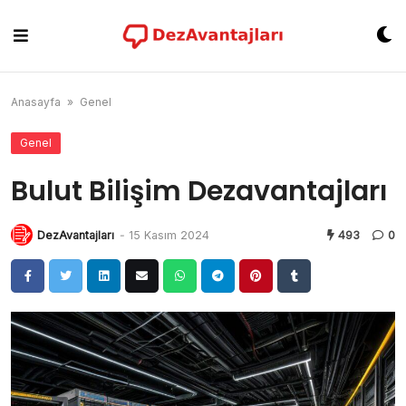
Skip
to
content
Anasayfa
»
Genel
Genel
Bulut Bilişim Dezavantajları
DezAvantajları
-
15 Kasım 2024
493
0