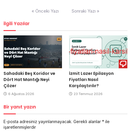
Yazı
« Önceki Yazı
Sonraki Yazı »
gezinmesi
İlgili Yazılar
Sahadaki Beş Koridor ve
İzmit Lazer Epilasyon
Dört Hat Mantığı Neyi
Fiyatları Nasıl
Çözer
Karşılaştırılır?
6 Ağustos 2026
23 Temmuz 2026
Bir yanıt yazın
E-posta adresiniz yayınlanmayacak.
Gerekli alanlar
*
ile
işaretlenmişlerdir