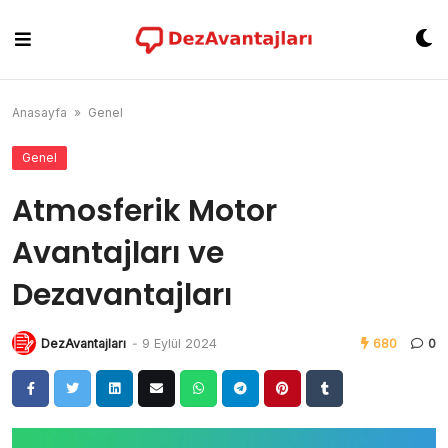
Skip
to
content
Anasayfa
»
Genel
Genel
Atmosferik Motor
Avantajları ve
Dezavantajları
DezAvantajları
-
9 Eylül 2024
680
0