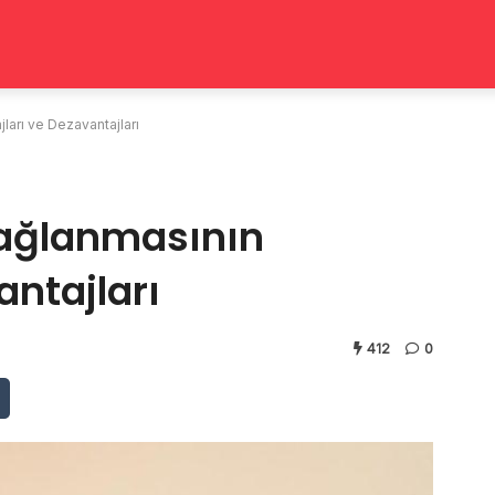
ları ve Dezavantajları
Bağlanmasının
antajları
412
0