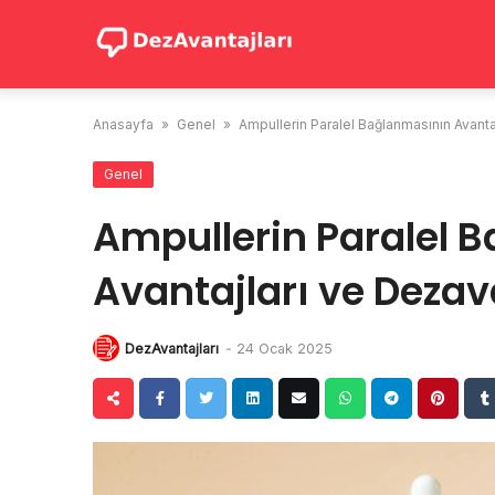
Skip
to
content
Anasayfa
»
Genel
»
Ampullerin Paralel Bağlanmasının Avantaj
Genel
Ampullerin Paralel 
Avantajları ve Dezav
DezAvantajları
-
24 Ocak 2025