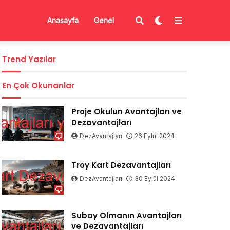
Anasayfa
Genel
Trend Yazılar
En Çok Okunanlar
Proje Okulun Avantajları ve
Dezavantajları
DezAvantajları
26 Eylül 2024
Troy Kart Dezavantajları
DezAvantajları
30 Eylül 2024
Subay Olmanın Avantajları
ve Dezavantajları