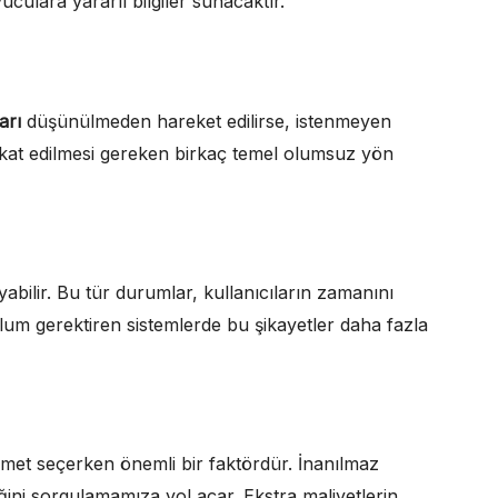
ulara yararlı bilgiler sunacaktır.
arı
düşünülmeden hareket edilirse, istenmeyen
kkat edilmesi gereken birkaç temel olumsuz yön
bilir. Bu tür durumlar, kullanıcıların zamanını
um gerektiren sistemlerde bu şikayetler daha fazla
izmet seçerken önemli bir faktördür. İnanılmaz
ğini sorgulamamıza yol açar. Ekstra maliyetlerin