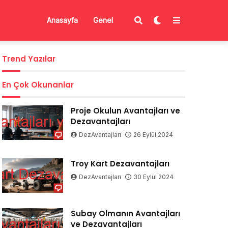
Anasayfa
Genel
Trend Yazılar
En Çok Okunanlar
Proje Okulun Avantajları ve
Dezavantajları
DezAvantajları
26 Eylül 2024
Troy Kart Dezavantajları
DezAvantajları
30 Eylül 2024
Subay Olmanın Avantajları
ve Dezavantajları