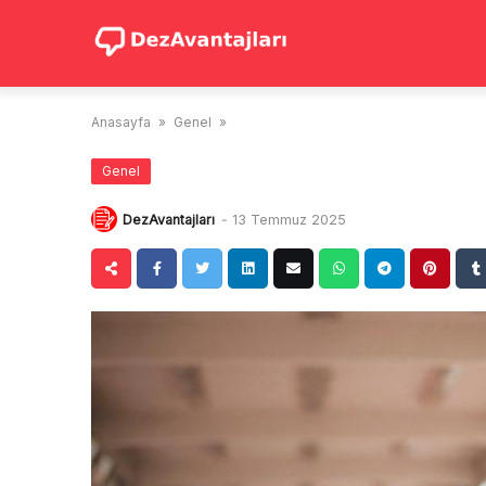
Skip
to
content
Anasayfa
»
Genel
»
Genel
DezAvantajları
-
13 Temmuz 2025