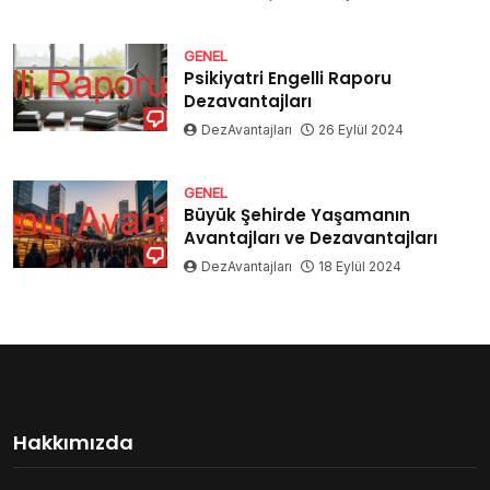
GENEL
Psikiyatri Engelli Raporu
Dezavantajları
DezAvantajları
26 Eylül 2024
GENEL
Büyük Şehirde Yaşamanın
Avantajları ve Dezavantajları
DezAvantajları
18 Eylül 2024
Hakkımızda