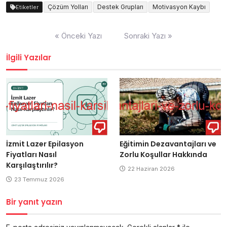
Çözüm Yolları
Destek Grupları
Motivasyon Kaybı
Etiketler
Yazı
« Önceki Yazı
Sonraki Yazı »
gezinmesi
İlgili Yazılar
İzmit Lazer Epilasyon
Eğitimin Dezavantajları ve
Fiyatları Nasıl
Zorlu Koşullar Hakkında
Karşılaştırılır?
22 Haziran 2026
23 Temmuz 2026
Bir yanıt yazın