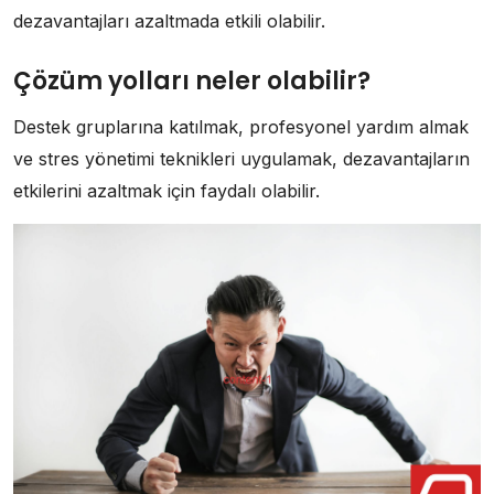
dezavantajları azaltmada etkili olabilir.
Çözüm yolları neler olabilir?
Destek gruplarına katılmak, profesyonel yardım almak
ve stres yönetimi teknikleri uygulamak, dezavantajların
etkilerini azaltmak için faydalı olabilir.