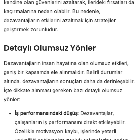
kendine olan güvenlerini azaltarak, ilerideki fırsatları da
kaçırmalarına neden olabilir. Bu nedenle,
dezavantajların etkilerini azaltmak için stratejiler
geliştirmek zorunludur.
Detaylı Olumsuz Yönler
Dezavantajların insan hayatına olan olumsuz etkileri,
geniş bir kapsamda ele alınmalıdır. Belirli durumlar
altında, dezavantajların sonuçları daha da derinleşebilir.
İşte dikkate alınması gereken bazı detaylı olumsuz
yönler:
İş performansındaki düşüş
: Dezavantajlar,
çalışanların iş performansını direkt etkileyebilir.
Özellikle motivasyon kaybı, işlerinde yeterli