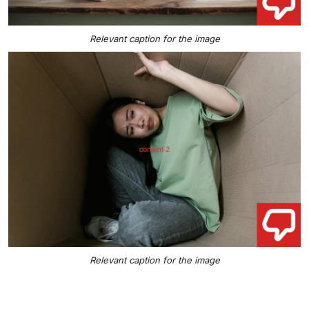
Relevant caption for the image
Relevant caption for the image