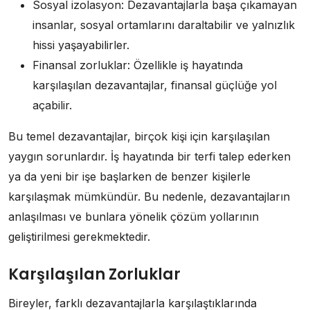
Sosyal izolasyon: Dezavantajlarla başa çıkamayan
insanlar, sosyal ortamlarını daraltabilir ve yalnızlık
hissi yaşayabilirler.
Finansal zorluklar: Özellikle iş hayatında
karşılaşılan dezavantajlar, finansal güçlüğe yol
açabilir.
Bu temel dezavantajlar, birçok kişi için karşılaşılan
yaygın sorunlardır. İş hayatında bir terfi talep ederken
ya da yeni bir işe başlarken de benzer kişilerle
karşılaşmak mümkündür. Bu nedenle, dezavantajların
anlaşılması ve bunlara yönelik çözüm yollarının
geliştirilmesi gerekmektedir.
Karşılaşılan Zorluklar
Bireyler, farklı dezavantajlarla karşılaştıklarında