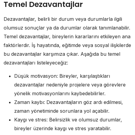
Temel Dezavantajlar
Dezavantajlar, belirli bir durum veya durumlarla ilgili
olumsuz sonuçlar ya da durumlar olarak tanımlanabilir.
Temel dezavantajlar, bireylerin kararlarını etkileyen ana
faktörlerdir. İş hayatında, eğitimde veya sosyal ilişkilerde
bu dezavantajlar karşımıza çıkar. Aşağıda bu temel
dezavantajları listeleyeceğiz:
Düşük motivasyon: Bireyler, karşılaştıkları
dezavantajlar nedeniyle projelere veya görevlere
yönelik motivasyonlarını kaybedebilirler.
Zaman kaybı: Dezavantajların göz ardı edilmesi,
zaman yönetiminde sorunlara yol açabilir.
Kaygı ve stres: Belirsizlik ve olumsuz durumlar,
bireyler üzerinde kaygı ve stres yaratabilir.