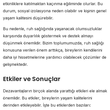
etkinliklere katılmaktan kaçınma eğiliminde olurlar. Bu
durum, sosyal izolasyona neden olabilir ve kişinin genel
yaşam kalitesini düşürebilir.
Bu nedenle, ruh sağlığında yaşanacak olumsuzluklar
karşısında duyarlılık göstermek ve destek almayı
düşünmek önemlidir. Bizim toplumumuzda, ruh sağlığı
konusuna verilen önem arttıkça, bireylerin kendilerini
daha iyi hissetmelerine yardımcı olabilecek çözümler de
gelişmektedir.
Etkiler ve Sonuçlar
Dezavantajların birçok alanda yarattığı etkileri ele almak
önemlidir. Bu etkiler, bireylerin yaşam kalitelerini
derinden etkileyebilir. İşte bu etkilerden bazıları: