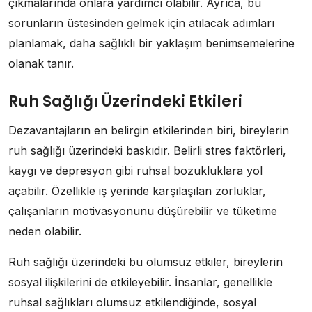
çıkmalarında onlara yardımcı olabilir. Ayrıca, bu
sorunların üstesinden gelmek için atılacak adımları
planlamak, daha sağlıklı bir yaklaşım benimsemelerine
olanak tanır.
Ruh Sağlığı Üzerindeki Etkileri
Dezavantajların en belirgin etkilerinden biri, bireylerin
ruh sağlığı üzerindeki baskıdır. Belirli stres faktörleri,
kaygı ve depresyon gibi ruhsal bozukluklara yol
açabilir. Özellikle iş yerinde karşılaşılan zorluklar,
çalışanların motivasyonunu düşürebilir ve tüketime
neden olabilir.
Ruh sağlığı üzerindeki bu olumsuz etkiler, bireylerin
sosyal ilişkilerini de etkileyebilir. İnsanlar, genellikle
ruhsal sağlıkları olumsuz etkilendiğinde, sosyal