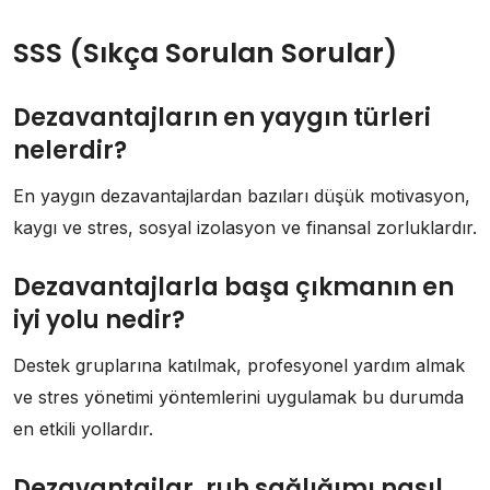
SSS (Sıkça Sorulan Sorular)
Dezavantajların en yaygın türleri
nelerdir?
En yaygın dezavantajlardan bazıları düşük motivasyon,
kaygı ve stres, sosyal izolasyon ve finansal zorluklardır.
Dezavantajlarla başa çıkmanın en
iyi yolu nedir?
Destek gruplarına katılmak, profesyonel yardım almak
ve stres yönetimi yöntemlerini uygulamak bu durumda
en etkili yollardır.
Dezavantajlar, ruh sağlığımı nasıl