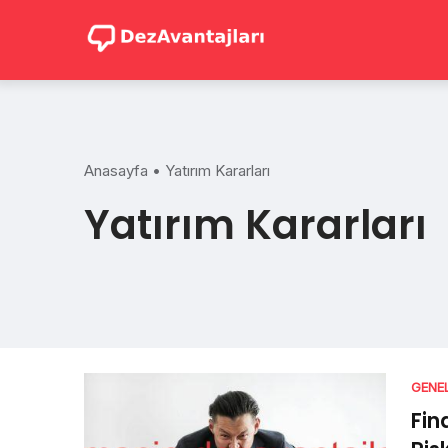
Skip
to
content
Anasayfa
•
Yatırım Kararları
Yatırım Kararları
GENE
Fin