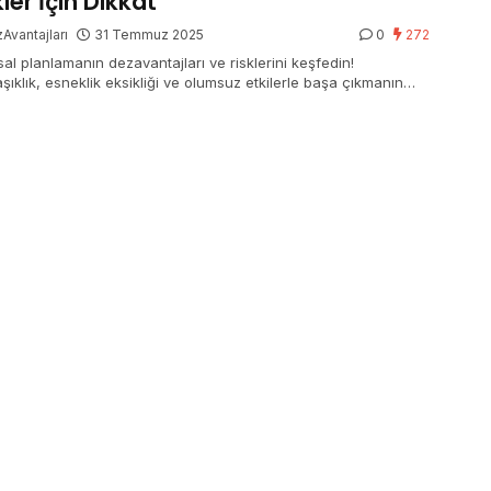
kler İçin Dikkat
Avantajları
31 Temmuz 2025
0
272
sal planlamanın dezavantajları ve risklerini keşfedin!
şıklık, esneklik eksikliği ve olumsuz etkilerle başa çıkmanın
ını öğrenin.