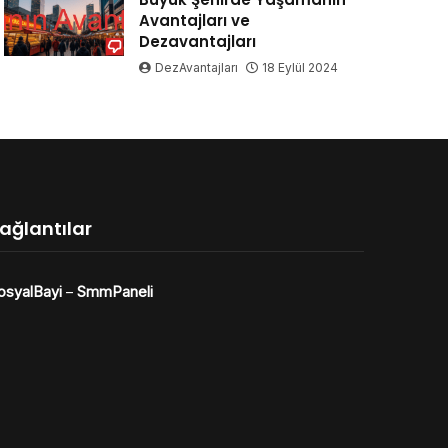
Avantajları ve
Dezavantajları
DezAvantajları
18 Eylül 2024
ağlantılar
osyalBayi
–
SmmPaneli