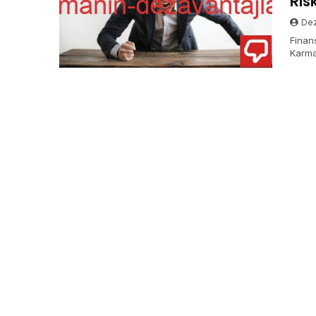
Ris
Dez
Finan
Karma
yollar