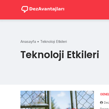
Skip
to
content
Anasayfa
•
Teknoloji Etkileri
Teknoloji Etkileri
GENE
Dez
Dezav