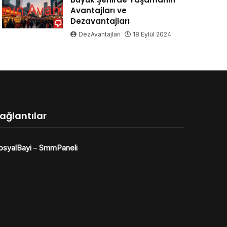
Avantajları ve
Dezavantajları
DezAvantajları
18 Eylül 2024
ağlantılar
osyalBayi
–
SmmPaneli