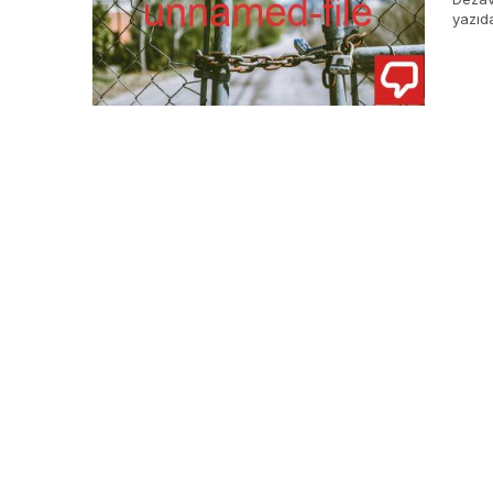
yazıda
derin