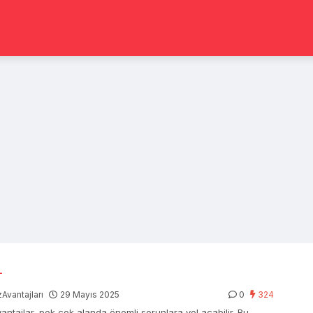
L
Avantajları
29 Mayıs 2025
0
324
antajlar, pek çok alanda önemli sorunlara yol açabilir. Bu