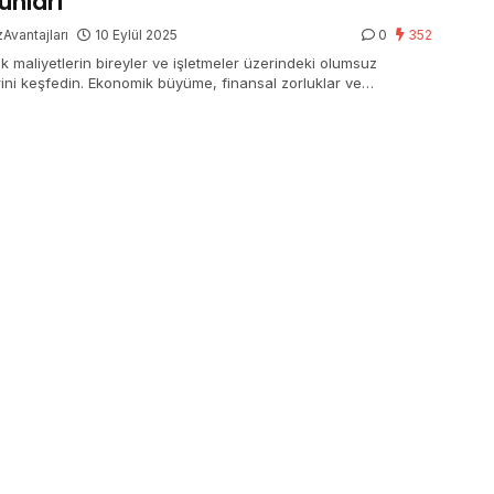
unları
Avantajları
10 Eylül 2025
0
352
k maliyetlerin bireyler ve işletmeler üzerindeki olumsuz
erini keşfedin. Ekonomik büyüme, finansal zorluklar ve
sal eşitsizlik sorunlarına çözüm önerileriyle öğrenin.