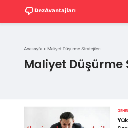
Skip
to
content
Anasayfa
•
Maliyet Düşürme Stratejileri
Maliyet Düşürme St
GENE
Yük