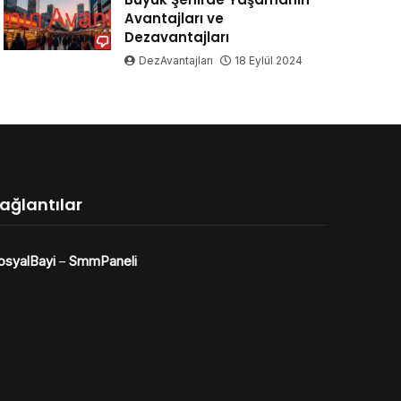
Avantajları ve
Dezavantajları
DezAvantajları
18 Eylül 2024
ağlantılar
osyalBayi
–
SmmPaneli