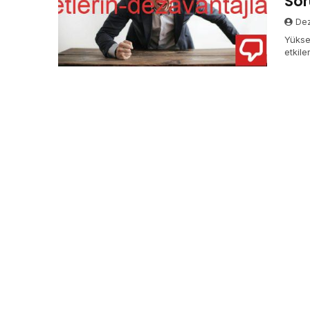
Sor
Dez
Yükse
etkil
toplum