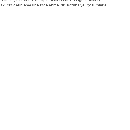
ak için derinlemesine incelenmelidir. Potansiyel çözümlerle
kalitesini artırmak için bilgiye dayalı kararlar alınmalıdır.