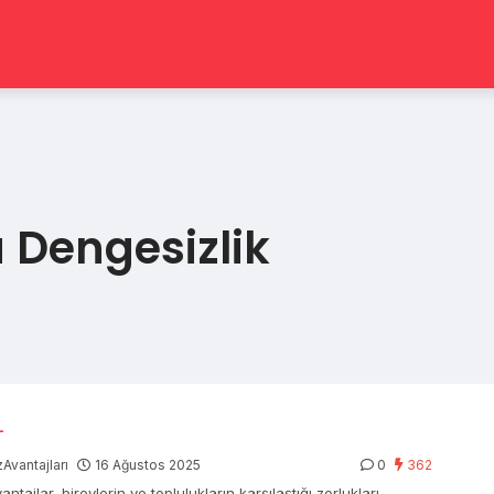
 Dengesizlik
L
Avantajları
16 Ağustos 2025
0
362
ntajlar, bireylerin ve toplulukların karşılaştığı zorlukları