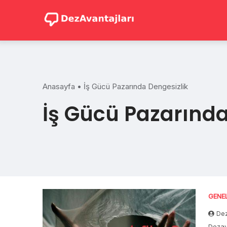
Skip
to
content
Anasayfa
•
İş Gücü Pazarında Dengesizlik
İş Gücü Pazarında
GENE
Dez
Dezava