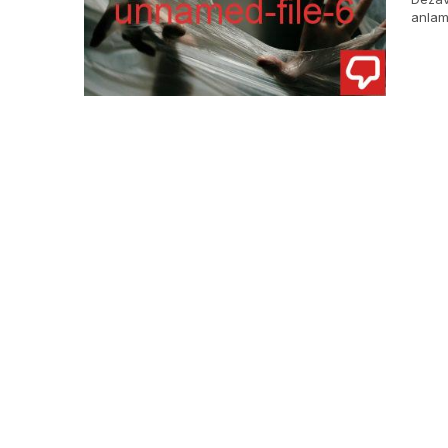
anlam
yaşam 