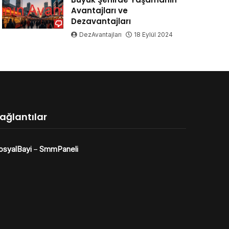
Avantajları ve
Dezavantajları
DezAvantajları
18 Eylül 2024
ağlantılar
osyalBayi
–
SmmPaneli