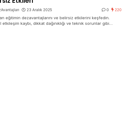
rsiz Etkileri
Avantajları
23 Aralık 2025
0
220
n eğitimin dezavantajlarını ve belirsiz etkilerini keşfedin.
 etkileşim kaybı, dikkat dağınıklığı ve teknik sorunlar gibi
 sorunları ele alıyoruz.