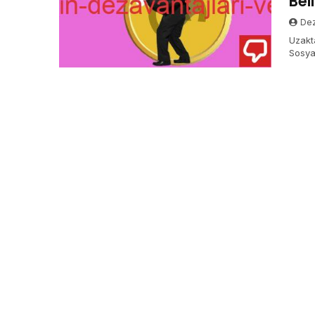
Beli
Dez
Uzakta
Sosyal
önemli