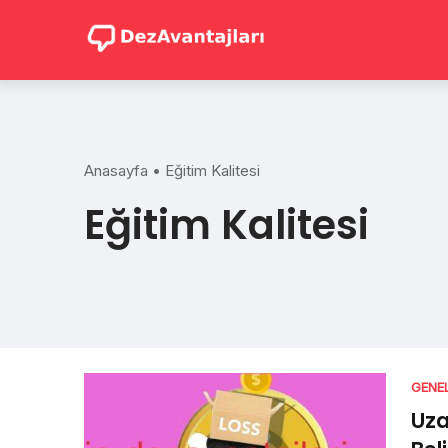
Skip
to
content
Anasayfa
•
Eğitim Kalitesi
Eğitim Kalitesi
GENE
Uza