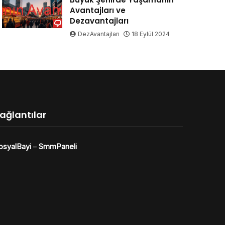
Avantajları ve
Dezavantajları
DezAvantajları
18 Eylül 2024
ağlantılar
osyalBayi
–
SmmPaneli